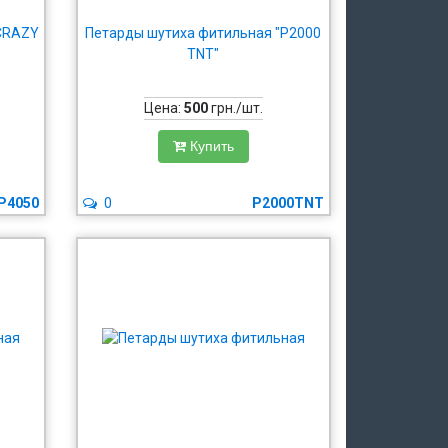
"CRAZY
Петарды шутиха фитильная "Р2000
TNT"
Цена:
500
грн./шт.
Купить
P4050
0
P2000TNT