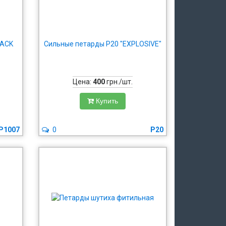
LACK
Сильные петарды P20 "EXPLOSIVE"
Цена:
400
грн./шт.
Купить
P1007
0
P20