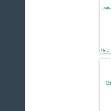
Силь
0