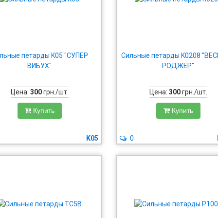
льные петарды K05 "СУПЕР
Cильные петарды K0208 "ВЕ
ВИБУХ"
РОДЖЕР"
Цена:
300
грн./шт.
Цена:
300
грн./шт.
Купить
Купить
K05
0