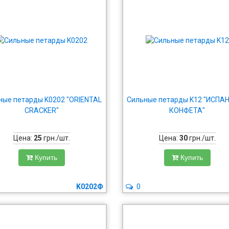
ные петарды K0202 "ORIENTAL
Сильные петарды K12 "ИСПА
CRACKER"
КОНФЕТА"
Цена:
25
грн./шт.
Цена:
30
грн./шт.
Купить
Купить
K0202Ф
0