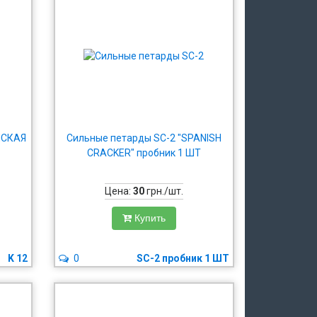
НСКАЯ
Сильные петарды SC-2 "SPANISH
CRACKER" пробник 1 ШТ
Цена:
30
грн./шт.
Купить
K 12
0
SC-2 пробник 1 ШТ