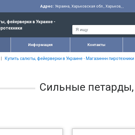
Адрес:
Украина
,
Харьковская обл.
,
Харьков
,
,
ы, фейерверки в Украине -
иротехники
Информация
Контакты
Купить салюты, фейерверки в Украине - Магазиннн пиротехники
Сильные петарды,