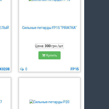
СЕЛЫЙ
Сильные петарды FP15 "PIRATKA"
Цена:
300
грн./шт.
Купить
K0208
0
FP15