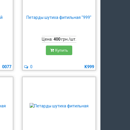
ий
Петарды шутиха фитильная "999"
Цена:
400
грн./шт.
Купить
0077
0
K999