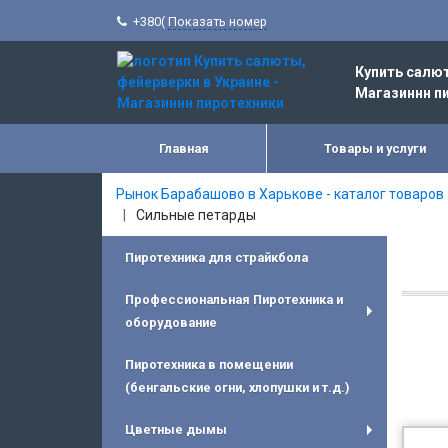
+380(
Показать номер
Купить салют
Магазиннн п
Главная
Товары и услуги
Рынок Барабашово в Харькове - каталог товаров
Сильные петарды
Пиротехника для страйкбола
Профессиональная Пиротехника и
оборудование
+
Пиротехника в помещении
(бенгальские огни, хлопушки и т.д.)
Цветные дымы
+