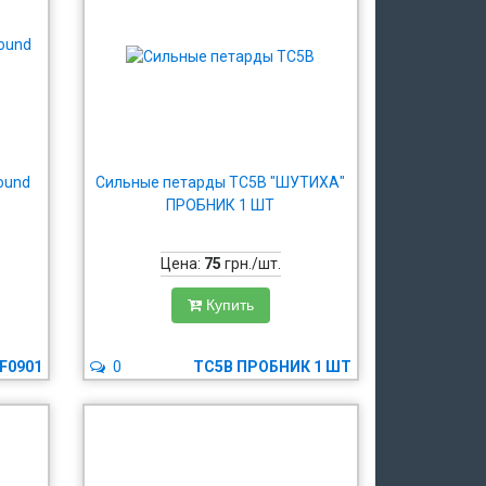
round
Сильные петарды TC5B "ШУТИХА"
ПРОБНИК 1 ШТ
Цена:
75
грн./шт.
Купить
F0901
0
TC5B ПРОБНИК 1 ШТ