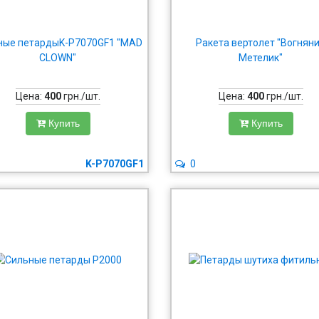
ные петардыK-P7070GF1 "MAD
Ракета вертолет "Вогнян
CLOWN"
Метелик"
Цена:
400
грн./шт.
Цена:
400
грн./шт.
Купить
Купить
K-P7070GF1
0