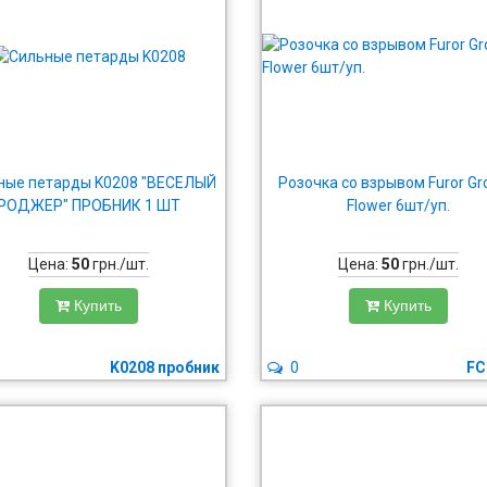
ные петарды K0208 "ВЕСЕЛЫЙ
Розочка со взрывом Furor G
РОДЖЕР" ПРОБНИК 1 ШТ
Flower 6шт/уп.
Цена:
50
грн./шт.
Цена:
50
грн./шт.
Купить
Купить
K0208 пробник
0
FC