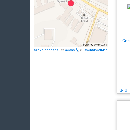
Сил
Схема проезда
· ©
Geoapify
, ©
OpenStreetMap
0